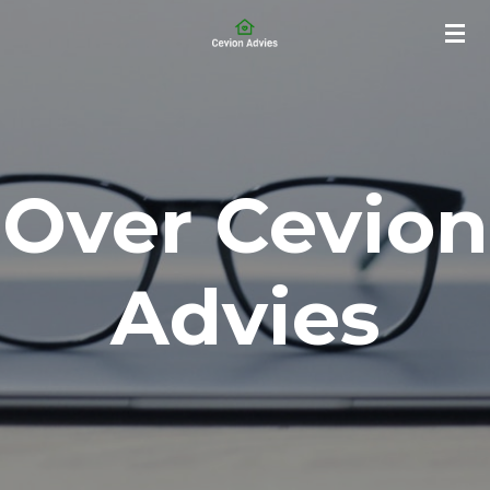
Ga
direct
naar
de
hoofdinhoud
Over Cevion
Advies